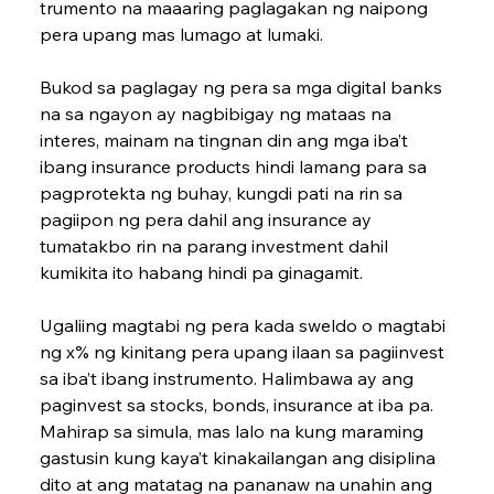
trumento na maaaring paglagakan ng naipong 
pera upang mas lumago at lumaki.
Bukod sa paglagay ng pera sa mga digital banks 
na sa ngayon ay nagbibigay ng mataas na 
interes, mainam na tingnan din ang mga iba’t 
ibang insurance products hindi lamang para sa 
pagprotekta ng buhay, kungdi pati na rin sa 
pagiipon ng pera dahil ang insurance ay 
tumatakbo rin na parang investment dahil 
kumikita ito habang hindi pa ginagamit.
Ugaliing magtabi ng pera kada sweldo o magtabi 
ng x% ng kinitang pera upang ilaan sa pag­iinvest 
sa iba’t ibang instrumento. Halimbawa ay ang 
paginvest sa stocks, bonds, insurance at iba pa. 
Mahirap sa simula, mas lalo na kung mara­ming 
gastusin kung kaya’t kinakailangan ang disiplina 
dito at ang matatag na pananaw na unahin ang 