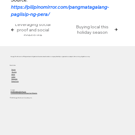
https://pilipinomirror.com/pangmatagalang-
pagiisip-ng-pera/
Leveraging social
Buying local this
proof and social
holiday season
pressure
Hungry Workhorse is a Philippine-based digital and business transformation company that helps organizations adapt to the evolving digital economy.
Quick Links
Services
About Us
Articles
Careers
Masterclass
Privacy Policy
Contact
info@hungryworkhorse.com
Commercenter Alabang, Muntinlupa City, Philippines
© 2025 Hungry Workhorse Consultancy Inc.