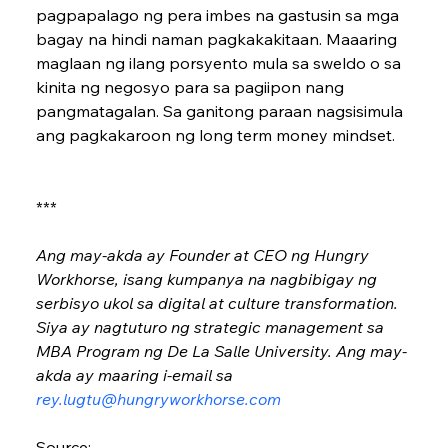
pagpapalago ng pera imbes na gastusin sa mga 
bagay na hindi naman pagkakakitaan. Maaaring 
maglaan ng ilang pors­yento mula sa sweldo o sa 
kinita ng negosyo para sa pagiipon nang 
pangmatagalan. Sa ganitong paraan nagsisimula 
ang pagkakaroon ng long term money mindset.
***
Ang may-akda ay Founder at CEO ng Hungry 
Workhorse, isang kumpanya na nagbibigay ng 
serbisyo ukol sa digital at culture transformation. 
Siya ay nagtuturo ng strategic management sa 
MBA Program ng De La Salle University. Ang may-
akda ay maaring i-email sa 
rey.lugtu@hungryworkhorse.com
Source: 