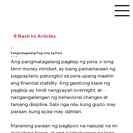
Back to Articles
Blog
Pangmatagalang Pag-iisip ng Pera
June 21, 2023
Ang pangmatagalang pagiisip ng pera, o long 
term money mindset, ay isang pamamaraan ng 
pagpaplano patungkol sa pera upang maatim 
ang ­financial stability. Ang ganitong klase ng 
pagiisip ay hindi nangyayari overnight, at ­
nangangailangan ng behavioral changes at 
tamang disiplina. Sabi nga nila, kung gusto may 
paraan; kung ayaw may dahilan.
Maraming paraan ng pagiipon na naisulat na rin 
makailang beses, at ang pagkakaroon ng long 