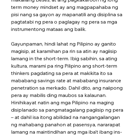
term money mindset ay ang magpapahaba ng 
pisi nang sa gayon ay mapanatili ang disiplina sa 
pagtatabi ng pera o paglagay ng pera sa mga 
instrumentong mataas ang balik.
Gayunpaman, hindi lahat ng Pilipino ay ga­nito 
magisip, at karamihan pa rin sa atin ay nagiisip 
lamang in the short-term. Ibig sabihin, sa ating 
kultura, marami pa ring Pilipino ang short-term 
thinkers pagdating sa pera at makikita ito sa 
mababang savings rate at mababang insurance 
penetration sa merkado. Dahil dito, ang naiipong 
pera ay mabilis ding maubos sa kalaunan.
Hinihikayat natin ang mga Pilipino na maging 
disiplanado sa pangmatagalang pagiisip ng pera 
– at dahil isa itong abilidad na na­ngangailangan 
ng mahabang panahon at pasensya, nararapat 
lamang na maintindihan ang mga iba’t ibang ins­