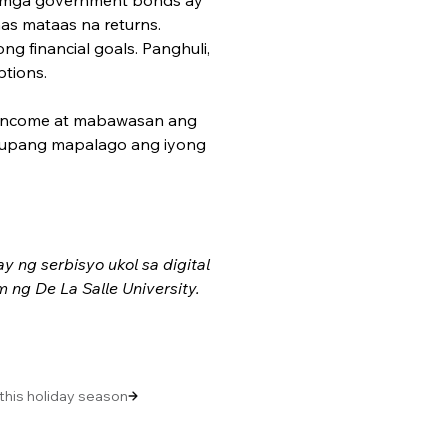
s mataas na returns. 
g financial goals. Panghuli, 
ptions.
income at mabawasan ang 
to upang mapalago ang iyong 
ng serbisyo ukol sa digital 
ng De La Salle University. 
 this holiday season