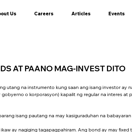
out Us
Careers
Articles
Events
DS AT PAANO MAG-INVEST DITO
g utang na instrumento kung saan ang isang investor ay 
y gobyerno o k­orporasyon) kapalit ng regular na interes at
ay parang isang pautang na may kasiguraduhan na babayaran 
 ikaw ay nagiging tagapagpahiram. Ang bond ay may fixed te