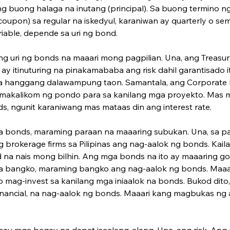
g buong halaga na inutang (principal). Sa buong termino n
upon) sa regular na iskedyul, karaniwan ay quarterly o semi
riable, depende sa uri ng bond.
ang uri ng bonds na maaari mong pagpi­lian. Una, ang Treasur
o ay itinuturing na pinakamababa ang risk dahil garantisado 
ima hanggang dalawampung taon. Samantala, ang Corporate 
akalikom ng pondo para sa kanilang mga proyekto. Mas ma
s, ngunit karaniwang mas mataas din ang interest rate.
 bonds, maraming paraan na maaa­ring subukan. Una, sa 
g brokerage firms sa Pilipinas ang nag-aalok ng bonds. K
d na nais mong bilhin. Ang mga bonds na ito ay maaaring g
a bangko, maraming bangko ang nag-aalok ng bonds. Maaa
mag-invest sa kanilang mga iniaalok na bonds. Bukod dito
nancial, na nag-aalok ng bonds. Maaari kang magbukas ng a
may mga bagay na dapat isaalang-alang. Una, ang risk. An