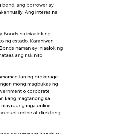
g bond, ang borrower ay 
-annually. Ang interes na 
y Bonds na ini­aalok ng 
ito ng estado. Karaniwan 
Bonds naman ay iniaalok ng 
taas ang risk nito 
pamamagitan ng brokerage 
ailangan mong magbukas ng 
overnment o corporate 
ri kang magtanong sa 
, mayroong mga online 
ccount online at direktang 
g mga government bonds ay 