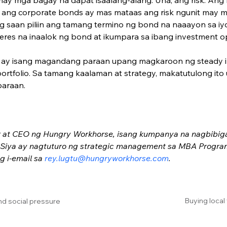
ang corporate bonds ay mas mataas ang risk ngunit may ma
 saan piliin ang tamang termino ng bond na naaayon sa iyon
teres na inaalok ng bond at ikumpara sa ibang investment o
s ay isang magandang paraan upang magkaroon ng steady 
portfolio. Sa tamang kaa­laman at strategy, makatutulong i
 paraan.
at CEO ng Hungry Workhorse, isang kumpanya na nagbibigay 
. Siya ay nagtuturo ng strategic management sa MBA Program 
 i-email sa 
rey.lugtu@hungryworkhorse.com
.
Buying local
nd social pressure