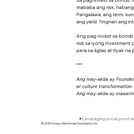
mababa ang risk, habang 
Pangalawa, ang term, kung
ang yield. Tingnan ang in
Ang pag-invest sa bond
risk sa iyong investment 
pera sa ligtas at tiyak na
***
Ang may-akda ay Founder 
at culture transformation
Ang may-akda ay maaaring
Leveraging social proof a
© 2025 Hungry Workhorse Consultancy Inc.