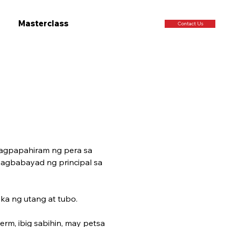
Masterclass
Contact Us
nagpapahiram ng pera sa 
 pagbabayad ng principal sa 
ka ng utang at tubo.
rm, ibig sabihin, may petsa 