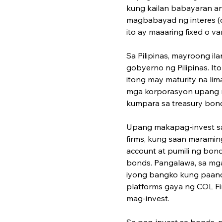
kung kailan babayaran an
magbabayad ng interes (co
ito ay maaaring fixed o va
Sa Pilipinas, mayroong il
gobyerno ng Pilipinas. It
itong may maturity na l
mga korporasyon upang m
kumpara sa treasury bond
Upang makapag-invest sa
firms, kung saan maramin
account at pumili ng bon
bonds. Pangalawa, sa mg
iyong bangko kung paano 
platforms gaya ng COL Fi
mag-invest.
Sa pag-invest sa bonds, 