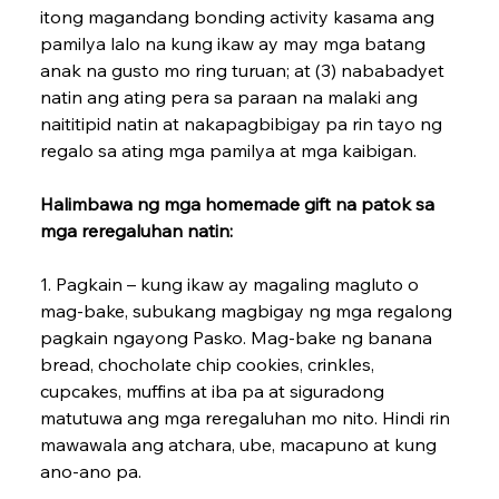
itong magandang bon­ding activity kasama ang 
pamilya lalo na kung ikaw ay may mga batang 
anak na gusto mo ring turuan; at (3) nababadyet 
natin ang ating pera sa paraan na malaki ang 
naititipid natin at nakapagbibigay pa rin tayo ng 
regalo sa ating mga pamilya at mga kaibigan.
Halimbawa ng mga homemade gift na patok sa 
mga reregaluhan natin:
1. Pagkain – kung ikaw ay magaling mag­luto o 
mag-bake, subukang magbigay ng mga regalong 
pagkain ngayong Pasko. Mag-bake ng banana 
bread, chocholate chip coo­kies, crinkles, 
cupcakes, muffins at iba pa at siguradong 
matutuwa ang mga reregaluhan mo nito. Hindi rin 
mawawala ang atchara, ube, macapuno at kung 
ano-ano pa.