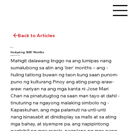
Back to Articles
Blog
Hudyat ng ‘BER’ Months
September 20, 2023
Mahigit dalawang linggo na ang lumipas nang 
sumalubong sa atin ang ‘ber’ months – ang ­
huling tatlong buwan ng taon kung saan ­punom-
puno ng kulturang Pinoy ang ­ating ­pang-araw-
araw: nariyan na ang mga kanta ni Jose Mari 
Chan na pinatutugtog na saan man tayo at ­dahil ­
tinuturing na ngayong malaking simbolo ng ­
Kapaskuhan, ang mga palamuti na unti-unti 
nang ­isinasabit at dinidisplay sa malls at sa ating 
mga ­bahay, at siyempre pa, ang napipintong 
pagbibili ng mga ­regalo, pagplano ng mga pang-