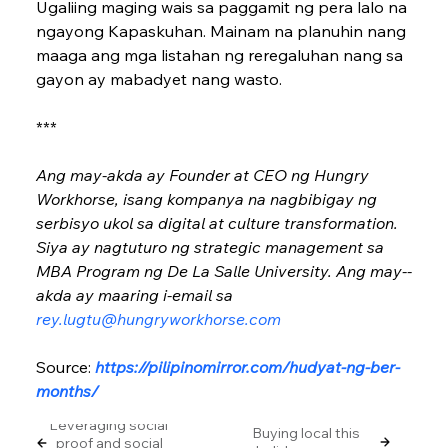
Ugaliing maging wais sa paggamit ng pera lalo na 
ngayong Kapaskuhan. Mainam na planuhin nang 
maaga ang mga listahan ng reregaluhan nang sa 
gayon ay mabadyet nang wasto.
***
Ang may-akda ay Founder at CEO ng Hungry 
Workhorse, isang kompanya na nagbibigay ng 
serbisyo ukol sa digital at culture transformation. 
Siya ay nagtuturo ng strategic management sa 
MBA Program ng De La Salle University. Ang may-­
akda ay maaring ­i-email sa 
rey.lugtu@hungryworkhorse.com
Source: 
https://pilipinomirror.com/hudyat-ng-ber-
months/
Leveraging social
Buying local this
proof and social