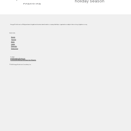
holiday season
pressure
Hungry Workhorse is a Philippine-based digital and business transformation company that helps organizations adapt to the evolving digital economy.
Quick Links
Services
About Us
Articles
Careers
Masterclass
Privacy Policy
Contact
info@hungryworkhorse.com
Commercenter Alabang, Muntinlupa City, Philippines
© 2025 Hungry Workhorse Consultancy Inc.