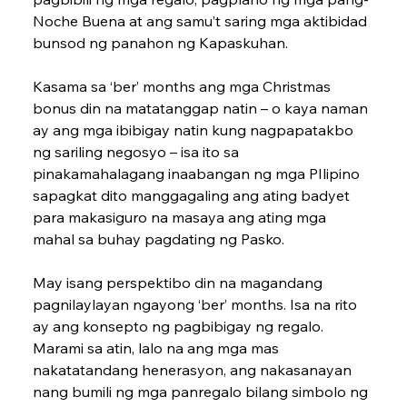
Noche ­Buena at ang samu’t ­saring mga aktibidad 
bunsod ng ­panahon ng Kapaskuhan.
Kasama sa ‘ber’ months ang mga Christmas 
bonus din na matatanggap natin – o kaya naman 
ay ang mga ibibigay natin kung nagpapatakbo 
ng sariling negosyo – isa ito sa 
pinakamahalagang ina­abangan ng mga PIlipino 
sapagkat dito manggaga­ling ang ating badyet 
para makasiguro na masaya ang ating mga 
mahal sa buhay pagdating ng Pasko.
May isang perspektibo din na magandang 
pagnilaylayan ngayong ‘ber’ months. Isa na rito 
ay ang konsepto ng pagbibigay ng regalo. 
Marami sa atin, lalo na ang mga mas 
nakatatandang henerasyon, ang nakasanayan 
nang bumili ng mga panregalo bilang simbolo ng 