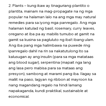
2. Plants – kung ikaw ay tinaguriang plantito o 
plantita, mainam na mag-propagate na ng mga 
popular na halaman lalo na ang mga may natural 
remedies para sa iyong mga panregalo. Ang mga 
halaman katulad ng basil, rosemary, curry leaves, 
oregano at iba pa ay mabilis tumubo at gamit na 
gamit sa kusina sa pagluluto ng iba’t ibang ulam. 
Ang iba pang mga halimbawa na puwede ring 
ipanregalo dahil na rin sa nakatutulong ito sa 
kalusugan ay ang insulin (para sa mga matataas 
ang blood su­gar), serpentina (mapait nga lang 
ang lasa pero mabisa para sa mataas ang 
presyon), sambong at marami pang iba. Ilagay sa 
maliit na paso, lagyan ng ribbon at mayroon ka 
nang magandang regalo na hindi lamang 
napakaganda, kundi praktikal, sustainable at 
economical.