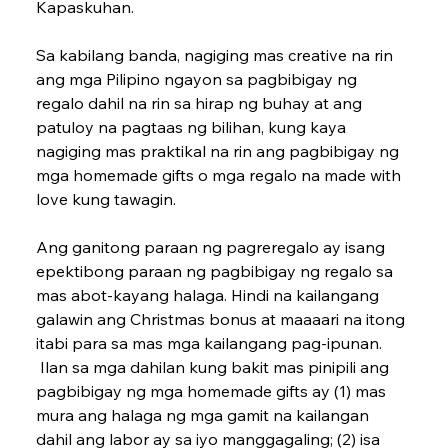
Kapaskuhan.
Sa kabilang banda, nagi­ging mas creative na rin 
ang mga Pilipino ngayon sa pagbibigay ng 
regalo dahil na rin sa hirap ng buhay at ang 
patuloy na pagtaas ng bilihan, kung kaya 
nagiging mas praktikal na rin ang pagbibigay ng 
mga homemade gifts o mga regalo na made with 
love kung tawagin.
Ang ganitong paraan ng pagreregalo ay isang 
epektibong paraan ng pagbibigay ng regalo sa 
mas abot-kayang halaga. Hindi na kailangang 
galawin ang Christmas bonus at maaaari na itong 
itabi para sa mas mga kailangang pag-ipunan.
 Ilan sa mga dahilan kung bakit mas pinipili ang 
pagbibigay ng mga homemade gifts ay (1) mas 
mura ang halaga ng mga gamit na kailangan 
dahil ang labor ay sa iyo manggaga­ling; (2) isa 