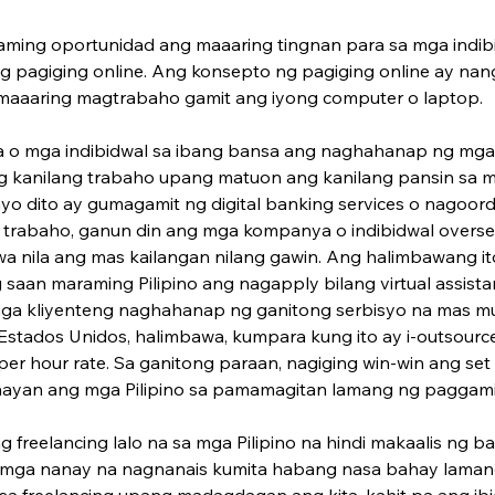
ming oportunidad ang maaaring tingnan para sa mga indibi
 pagiging online. Ang konsepto ng pagiging online ay na
 maaaring magtrabaho gamit ang iyong computer o laptop.
 mga indibidwal sa ibang bansa ang naghahanap ng mga 
g kanilang trabaho upang matuon ang kanilang pansin sa 
ayo dito ay gumagamit ng digital banking services o nagoor
g trabaho, ganun din ang mga kompanya o indibidwal overse
a nila ang mas kailangan nilang gawin. Ang halimbawang i
 saan maraming Pilipino ang nagapply bilang virtual assista
 mga kliyenteng naghahanap ng ganitong serbisyo na mas m
Estados Unidos, halimbawa, kumpara kung ito ay i-outsource s
 hour rate. Sa ganitong paraan, nagiging win-win ang set
ayan ang mga Pilipino sa pamamagitan lamang ng paggamit
 freelancing lalo na sa mga Pilipino na hindi makaalis ng 
mga nanay na nagnanais kumita habang nasa bahay lamang
 sa freelancing upang madagdagan ang kita, kahit pa ang ibig