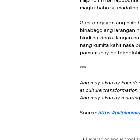
magtrabaho sa madaling 
Ganito ngayon ang naibibi
binabago ang larangan n
hindi na kinakailangan na
nang kumita kahit nasa 
pamumuhay ng teknolohi
***
Ang may-akda ay Founder 
at culture transformation
Ang may-akda ay maaring 
Source: 
https://pilipinom
Leveraging social proof a