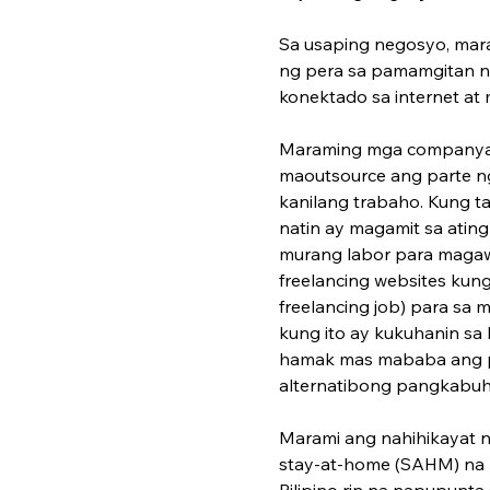
Sa usaping negosyo, mara
ng pera sa pamamgitan ng
konektado sa internet at
Maraming mga companya o
maoutsource ang parte n
kanilang trabaho. Kung t
natin ay magamit sa atin
murang labor para magaw
freelancing websites kung
freelancing job) para sa
kung ito ay kukuhanin sa 
hamak mas mababa ang per
alternatibong pangkabuh
Marami ang nahihikayat ng
stay-at-home (SAHM) na 
Pilipino rin na napupunta