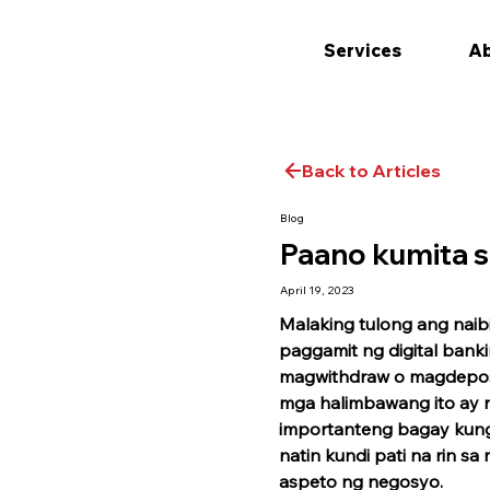
Services
Ab
Back to Articles
Blog
Paano kumita s
April 19, 2023
Malaking tulong ang naibi
paggamit ng digital bank
magwithdraw o magdeposit
mga halimbawang ito ay 
importanteng bagay kung 
natin kundi pati na rin 
aspeto ng negosyo.