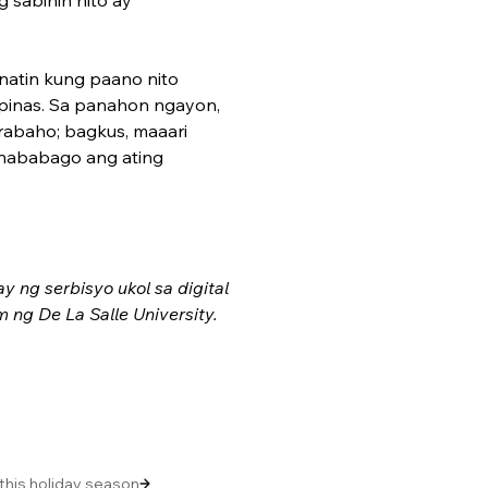
natin kung paano nito 
pinas. Sa panahon ngayon, 
trabaho; bagkus, maaari 
nababago ang ating 
ng serbisyo ukol sa digital 
ng De La Salle University. 
 this holiday season