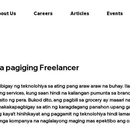
out Us
Careers
Articles
Events
a pagiging Freelancer
bigay ng teknolohiya sa ating pang araw araw na buhay. Ila
ing services, kung saan hindi na kailangan pumunta sa bra
o ng pera. Bukod dito, ang pagbili sa grocery ay maaari na
nakakapagbigay sa atin ng karagdagang panahon upang g
kaya’t hinihikayat ang paggamit ng teknolohiya hindi lam
sa mga kompanya na naglalayong maging mas epektibo ang o