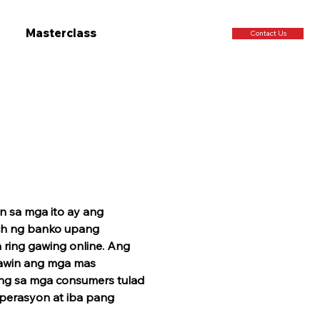
Masterclass
Contact Us
n sa mga ito ay ang 
nch ng banko upang 
 ring gawing online. Ang 
awin ang mga mas 
ang sa mga consumers tulad 
perasyon at iba pang 