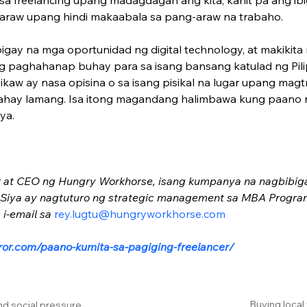
araw upang hindi makaabala sa pang-araw na trabaho.
gay na mga oportunidad ng digital technology, at makikita 
g paghahanap buhay para sa isang bansang katulad ng Pili
 ikaw ay nasa opisina o sa isang pisikal na lugar upang mag
bahay lamang. Isa itong magandang halimbawa kung paano 
ya.
at CEO ng Hungry Workhorse, isang kumpanya na nagbibigay 
. Siya ay nagtuturo ng strategic management sa MBA Program 
i-email sa 
rey.lugtu@hungryworkhorse.com
irror.com/paano-kumita-sa-pagiging-freelancer/
Buying local
nd social pressure