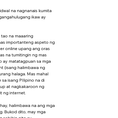
dwal na nagnanais kumita 
ngangahulugang ikaw ay 
tao na maaaring 
mas importanteng aspeto ng 
der online upang ang oras 
as na tumitingin ng mas 
to ay matatagpuan sa mga 
nt (isang halimbawa ng 
urang halaga. Mas mahal 
a isang PIlipino na di 
 up at nagkakaroon ng 
 ng internet.
bahay, halimbawa na ang mga 
. Bukod dito, may mga 
 sabihin nito ay 