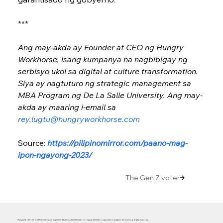
***
Ang may-akda ay Founder at CEO ng Hungry 
Workhorse, isang kumpanya na nagbibigay ng 
serbisyo ukol sa digital at culture transformation. 
Siya ay nagtuturo ng strategic management sa 
MBA Program ng De La Salle University. Ang may-
akda ay maaring i-email sa
rey.lugtu@hungryworkhorse.com
Source: 
https://pilipinomirror.com/paano-mag-
ipon-ngayong-2023/
The Gen Z voter
Hungry Workhorse is a Philippine-based digital and business transformation company that helps organizations adapt to the evolving digital economy.