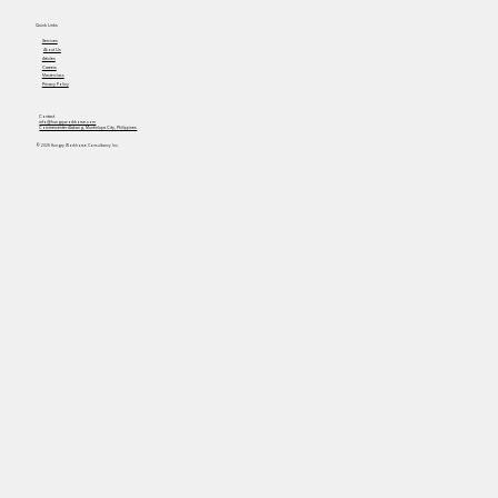
Quick Links
Services
About Us
Articles
Careers
Masterclass
Privacy Policy
Contact
info@hungryworkhorse.com
Commercenter Alabang, Muntinlupa City, Philippines
© 2025 Hungry Workhorse Consultancy Inc.