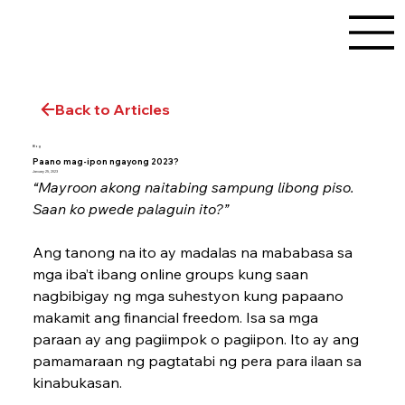
Back to Articles
Blog
Paano mag-ipon ngayong 2023?
January 25, 2023
“Mayroon akong naitabing sampung libong piso. 
Saan ko pwede palaguin ito?”
Ang tanong na ito ay madalas na mababasa sa 
mga iba’t ibang online groups kung saan 
nagbibigay ng mga suhestyon kung papaano 
makamit ang financial freedom. Isa sa mga 
paraan ay ang pagiimpok o pagiipon. Ito ay ang 
pamamaraan ng pagtatabi ng pera para ilaan sa 
kinabukasan.