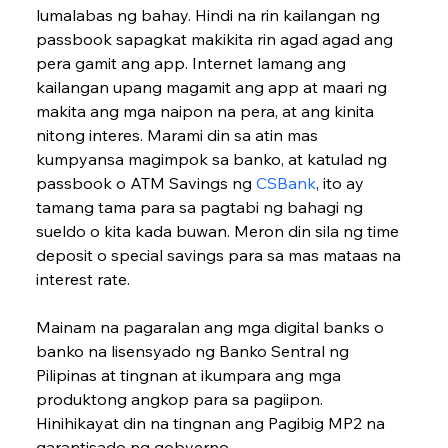
lumalabas ng bahay. Hindi na rin kaila­ngan ng 
passbook sapagkat makikita rin agad agad ang 
pera gamit ang app. Internet lamang ang 
kailangan upang magamit ang app at maari ng 
makita ang mga naipon na pera, at ang kinita 
nitong interes. Marami din sa atin mas 
kumpyansa magimpok sa banko, at katulad ng 
passbook o ATM Savings ng 
CSBank
, ito ay 
tamang tama para sa pagtabi ng bahagi ng 
sueldo o kita kada buwan. Meron din sila ng time 
deposit o special savings para sa mas mataas na 
interest rate.
Mainam na pagaralan ang mga digital banks o 
banko na lisensyado ng Banko Sentral ng 
Pilipinas at tingnan at ikumpara ang mga 
produktong angkop para sa pagiipon. 
Hinihikayat din na tingnan ang Pagibig MP2 na 
garantisado ng gobyerno.