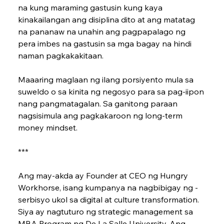
na kung maraming gastusin kung kaya 
kinakailangan ang disiplina dito at ang matatag 
na pananaw na unahin ang pagpapalago ng 
pera imbes na gastusin sa mga bagay na hindi 
naman pagkakakitaan.
Maaaring maglaan ng ilang porsiyento mula sa 
suweldo o sa kinita ng negosyo para sa pag-iipon 
nang pangmatagalan. Sa ganitong paraan 
nagsisimula ang pagkakaroon ng long-term 
money mindset.
***
Ang may-akda ay Foun­der at CEO ng Hungry 
Workhorse, isang kumpanya na nagbibigay ng ­
serbisyo ukol sa digital at culture transformation. 
Siya ay nagtuturo ng strategic management sa 
MBA ­Program ng De La Salle University. Ang 