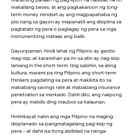
makailang beses, at ang pagkakaroon ng long-
term money mindset ay ang magpapahaba ng 
pisi nang sa gayon ay mapa­natili ang disiplina sa 
pagtatabi ng pera o paglagay ng pera sa mga 
ins­trumentong mataas ang balik.
Gayunpaman, hindi lahat ng Pilipino ay ganito 
mag-isip, at karamihan pa rin sa atin ay nag-iisip 
lamang in the short-term. Ibig sabihin, sa ating 
kultura, marami pa ring Pilipino ang short-term 
thinkers pagdating sa pera at makikita ito sa 
mababang savings rate at mababang insurance 
penetration sa merkado. Dahil dito, ang naiipong 
pera ay mabilis ding maubos sa kalaunan.
Hinihikayat natin ang mga Pilipino na maging 
disiplanado sa pangmatagalang pag-iisip ng 
pera – at dahil isa itong abilidad na nanga­