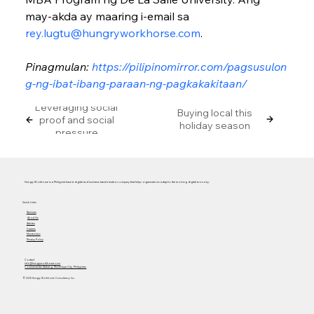
may-akda ay maaring i-email sa 
rey.lugtu@hungryworkhorse.com
.
Pinagmulan: 
https://pilipinomirror.com/pagsusulon
g-ng-ibat-ibang-paraan-ng-pagkakakitaan/
Leveraging social
Buying local this
proof and social
holiday season
pressure
Hungry Workhorse is a Philippine-based digital and business transformation company that helps organizations adapt to the evolving digital economy.
Quick Links
Services
About Us
Articles
Careers
Masterclass
Privacy Policy
Contact
info@hungryworkhorse.com
Commercenter Alabang, Muntinlupa City, Philippines
© 2025 Hungry Workhorse Consultancy Inc.