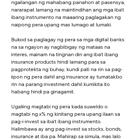
ngailangan ng mahabang panahon at pasensya, 
nararapat lamang na maintindihan ang mga iba’t 
ibang instrumento na maaaring pagla­gakan ng 
naipong pera upang mas lumago at lumaki.
Bukod sa paglagay ng pera sa mga digital banks 
na sa ngayon ay nagbibigay ng mataas na 
interes, mainam na tingnan din ang iba’t ibang 
insurance products hindi lamang para sa 
pagprotekta ng buhay, kundi pati na rin sa pag-
iipon ng pera dahil ang insurance ay tumatakbo 
rin na parang investment dahil kumikita ito 
habang hindi pa ginagamit.
Ugaliing magtabi ng pera kada suweldo o 
magtabi ng x% ng kinitang pera upang ilaan sa 
pag-i-invest sa iba’t ibang instrumento. 
Halimbawa ay ang pag-invest sa stocks, bonds, 
insurance at iba pa. Mahirap sa simula, mas lalo 