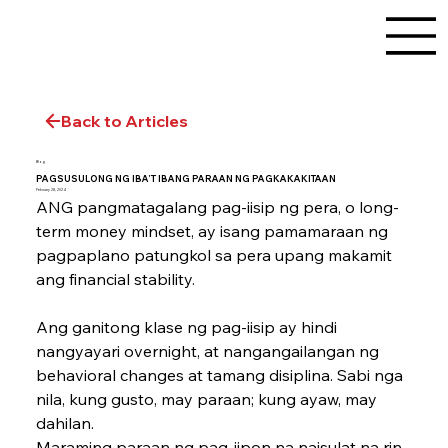
Back to Articles
Blog
PAGSUSULONG NG IBA’T IBANG PARAAN NG PAGKAKAKITAAN
February 28, 2024
ANG pangmatagalang pag-iisip ng pera, o long-
term ­money mindset, ay isang pamamaraan ng 
pagpaplano patungkol sa pera upang makamit 
ang financial stability.
Ang ganitong klase ng pag-iisip ay hindi 
nangyayari overnight, at nangangailangan ng 
behavioral changes at tamang disiplina. Sabi nga 
nila, kung gusto, may paraan; kung ayaw, may 
dahilan.
Maraming paraan ng pag-iipon na naisulat na rin 