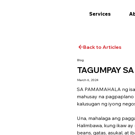
Services
Ab
Back to Articles
Blog
TAGUMPAY SA
March 6, 2024
SA PAMAMAHALA ng isang 
mahusay na pagpaplano at
kalusugan ng iyong ­nego
Una, mahalaga ang pagga
Halimbawa, kung ikaw ay
beans, gatas, asukal, a