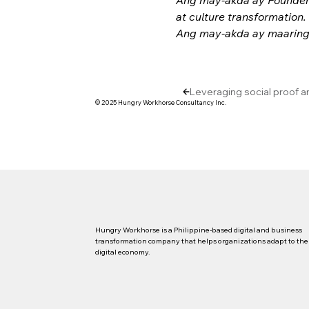
at ­culture transformation
Ang may-akda ay maaring i
Leveraging social proof a
© 2025 Hungry Workhorse Consultancy Inc.
Hungry Workhorse is a Philippine-based digital and business
transformation company that helps organizations adapt to the
digital economy.