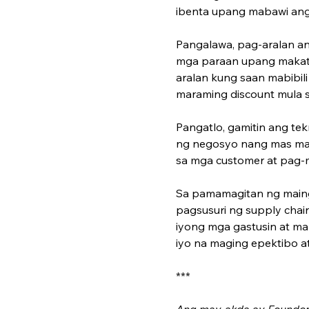
ibenta upang mabawi ang 
Pangalawa, pag-aralan an
mga paraan upang makatip
aralan kung saan mabibi
maraming discount mula s
Pangatlo, gamitin ang t
ng negosyo nang mas mab
sa mga customer at pag-mo
Sa pamamagitan ng maing
pagsusuri ng supply chai
iyong mga gastusin at ma
iyo na maging epektibo 
***
Ang may-akda ay Foun­der 