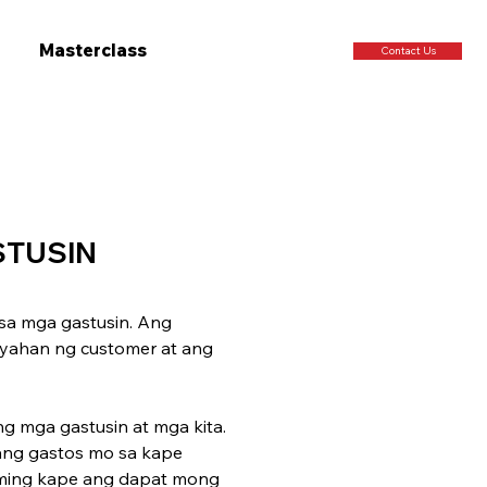
Masterclass
Contact Us
STUSIN
 mga ­gastusin. Ang 
yahan ng ­customer at ang 
 mga gastusin at mga kita. 
ng gastos mo sa kape 
aming kape ang dapat mong 