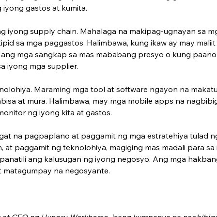
iyong gastos at kumita.
g iyong supply chain. Mahalaga na makipag-ugnayan sa mga
id sa mga paggastos. Halimbawa, kung ikaw ay may maliit 
li ang mga sangkap sa mas mababang presyo o kung paan
a iyong mga supplier.
eknolohiya. Maraming mga tool at software ngayon na maka
isa at mura. Halimbawa, may mga mobile apps na nagbibig
nitor ng iyong kita at gastos.
at na pagpaplano at paggamit ng mga estratehiya tulad n
n, at paggamit ng teknolohiya, magiging mas madali para sa
panatili ang kalusugan ng iyong negosyo. Ang mga hakbang
at matagumpay na negosyante.
at CEO ng Hungry Workhorse, isang kumpanya na ­nagbibigay 