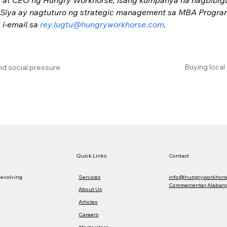
. Siya ay nagtuturo ng strategic ­management sa MBA ­Program
-email sa ­
rey.lugtu@hungryworkhorse.com
.
Buying local
nd social pressure
Quick Links
Contact
Services
info@hungryworkhors
 evolving
Commercenter Alabang,
About Us
Articles
Careers