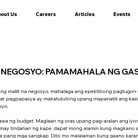
out Us
Careers
Articles
Events
 NEGOSYO: PAMAMAHALA NG GA
maliit na ­negosyo, ­mahalaga ang epektibong pagtugon sa
 ­pagpapasya ay ­makatutulong upang mapanatili ang ­kasi
syo.
wa ng budget. Maglaan ng oras upang pag-aralan ang iyong
 may tindahan ng kape, dapat mong alamin kung magkano a
t iba pang mga sangkap. Dito mo malalaman kung gaano kar