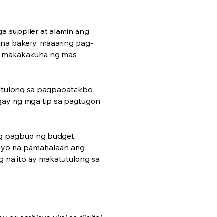
 supplier at alamin ang 
na bakery, maaaring pag-
o makakakuha ng mas 
tutulong sa pagpapatakbo 
ay ng mga tip sa pagtugon 
g pagbuo ng budget, 
 iyo na pamahalaan ang 
 na ito ay makatutulong sa 
ng ­serbisyo ukol sa digital 