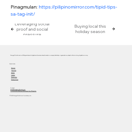
Pinagmulan: 
https://pilipinomirror.com/tipid-tips-
sa-tag-init/
Leveraging social
Buying local this
proof and social
holiday season
pressure
Hungry Workhorse is a Philippine-based digital and business transformation company that helps organizations adapt to the evolving digital economy.
Quick Links
Services
About Us
Articles
Careers
Masterclass
Privacy Policy
Contact
info@hungryworkhorse.com
Commercenter Alabang, Muntinlupa City, Philippines
© 2025 Hungry Workhorse Consultancy Inc.