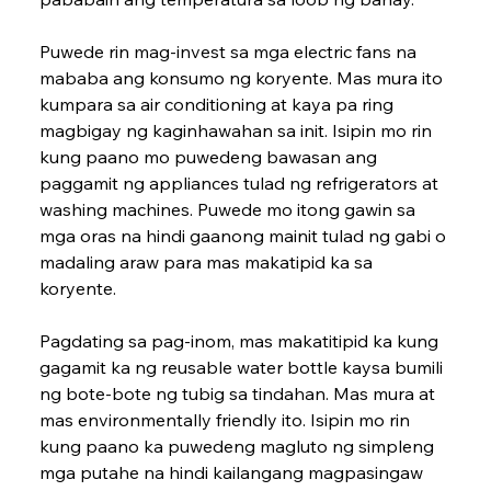
Puwede rin mag-invest sa mga electric fans na 
mababa ang konsumo ng koryente. Mas mura ito 
kumpara sa air conditioning at kaya pa ring 
magbigay ng kaginhawahan sa init. Isipin mo rin 
kung paano mo puwedeng bawasan ang 
paggamit ng appliances tulad ng refrigerators at 
washing machines. Puwede mo itong gawin sa 
mga oras na hindi gaanong mainit tulad ng gabi o 
madaling araw para mas makatipid ka sa 
koryente.
Pagdating sa pag-inom, mas makatitipid ka kung 
gagamit ka ng reusable water bottle kaysa bumili 
ng bote-bote ng tubig sa tindahan. Mas mura at 
mas environmentally friendly ito. Isipin mo rin 
kung paano ka puwedeng magluto ng simpleng 
mga putahe na hindi kaila­ngang magpasingaw 