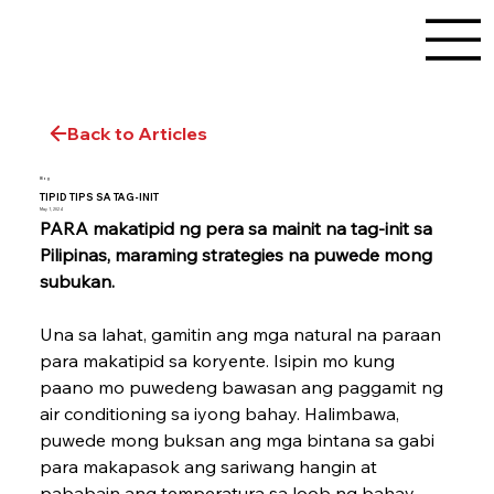
Back to Articles
Blog
TIPID TIPS SA TAG-INIT
May 1, 2024
PARA makatipid ng pera sa mainit na tag-init sa 
Pilipinas, maraming strategies na puwede mong 
subukan.
Una sa lahat, gamitin ang mga natural na paraan 
para makatipid sa koryente. Isipin mo kung 
paano mo puwedeng bawasan ang paggamit ng 
air conditioning sa iyong bahay. Halimbawa, 
puwede mong buksan ang mga bintana sa gabi 
para makapasok ang sariwang hangin at 
pababain ang temperatura sa loob ng bahay.