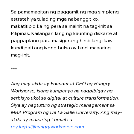
Sa pamamagitan ng paggamit ng mga simpleng 
estratehiya tulad ng mga nabanggit ko, 
makatitipid ka ng pera sa mainit na tag-init sa 
Pilipinas. Kailangan lang ng kaun­ting diskarte at 
pagpaplano para masigurong hindi lang ikaw 
kundi pati ang iyong bulsa ay hindi maaa­ring 
mag-init.
***
Ang may-akda ay Founder at CEO ng Hungry 
Workhorse, isang kumpanya na nagbibigay ng ­
serbisyo ukol sa digital at culture transformation. 
Siya ay nagtuturo ng strategic management sa 
MBA ­Program ng De La Salle University. Ang may-
akda ay maaaring i-email sa 
rey.lugtu@hungryworkhorse.com
.