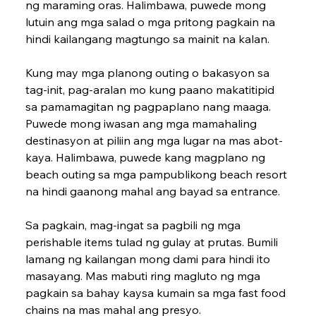
ng mara­ming oras. Halimbawa, puwede mong 
lutuin ang mga salad o mga pritong pagkain na 
hindi kailangang magtungo sa mainit na kalan.
Kung may mga planong outing o bakasyon sa 
tag-init, pag-aralan mo kung paano makatitipid 
sa pamamagitan ng pagpaplano nang maaga. 
Puwede mong iwasan ang mga mamahaling 
destinasyon at piliin ang mga lugar na mas abot-
kaya. Halimbawa, puwede kang magplano ng 
beach outing sa mga pampublikong beach resort 
na hindi gaanong mahal ang bayad sa entrance.
Sa pagkain, mag-ingat sa pagbili ng mga 
perishable items tulad ng gulay at prutas. Bumili 
lamang ng kailangan mong dami para hindi ito 
masayang. Mas mabuti ring magluto ng mga 
pagkain sa bahay kaysa kumain sa mga fast food 
chains na mas mahal ang presyo.